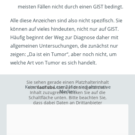
meisten Fällen nicht durch einen GIST bedingt.
Alle diese Anzeichen sind also nicht spezifisch. Sie
können auf vieles hindeuten, nicht nur auf GIST.
Häufig beginnt der Weg zur Diagnose daher mit
allgemeinen Untersuchungen, die zunächst nur
zeigen: „Da ist ein Tumor“, aber noch nicht, um
welche Art von Tumor es sich handelt.
Sie sehen gerade einen Platzhalterinhalt
Keine Lust zu Lesen? Hier sind alternative
von
YouTube
. Um auf den eigentlichen
Medien:
Inhalt zuzugreifen, klicken Sie auf die
Schaltfläche unten. Bitte beachten Sie,
dass dabei Daten an Drittanbieter
weitergegeben werden.
Mehr Informationen
Inhalt entsperren