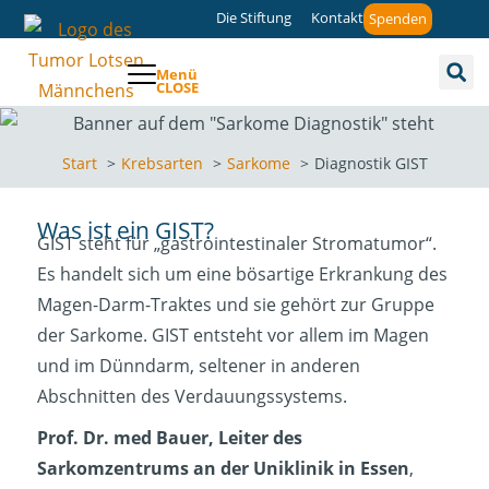
Die Stiftung
Kontakt
Spenden
Menü
CLOSE
Start
Krebsarten
Sarkome
Diagnostik GIST
Was ist ein GIST?
GIST steht für „gastrointestinaler Stromatumor“.
Es handelt sich um eine bösartige Erkrankung des
Magen-Darm-Traktes und sie gehört zur Gruppe
der Sarkome. GIST entsteht vor allem im Magen
und im Dünndarm, seltener in anderen
Abschnitten des Verdauungssystems.
Prof. Dr. med Bauer, Leiter des
Sarkomzentrums an der Uniklinik in Essen
,