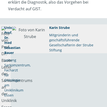
erklärt die Diagnostik, also das Vorgehen bei
Verdacht auf GIST.
Univ.-
Karin Strube
Prof.
Mitgründerin und
Dr.
geschäftsführende
med
Gesellschafterin der Strube
Sebastian
Stiftung
Bauer
Leitung
Sarkomzentrum,
Facharzt
für
Onkologie
am
Uniklinikum
Essen