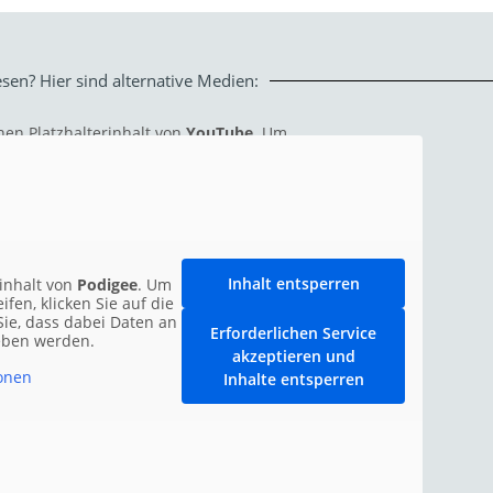
esen? Hier sind alternative Medien:
nen Platzhalterinhalt von
YouTube
. Um
 Inhalt zuzugreifen, klicken Sie auf die
Bitte beachten Sie, dass dabei Daten an
ieter weitergegeben werden.
Mehr Informationen
Inhalt entsperren
Inhalt entsperren
rinhalt von
Podigee
. Um
ifen, klicken Sie auf die
n Service akzeptieren und Inhalte
Sie, dass dabei Daten an
entsperren
Erforderlichen Service
geben werden.
akzeptieren und
onen
Inhalte entsperren