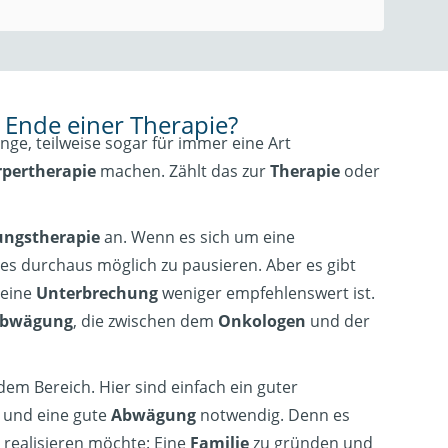
Ende einer Therapie?
e, teilweise sogar für immer eine Art
rpertherapie
machen. Zählt das zur
Therapie
oder
ungstherapie
an. Wenn es sich um eine
 es durchaus möglich zu pausieren. Aber es gibt
 eine
Unterbrechung
weniger empfehlenswert ist.
abwägung
, die zwischen dem
Onkologen
und der
 dem Bereich. Hier sind einfach ein guter
und eine gute
Abwägung
notwendig. Denn es
n realisieren möchte: Eine
Familie
zu gründen und