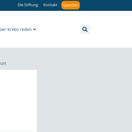
Die Stiftung
Kontakt
Spenden
ber Krebs reden
burt