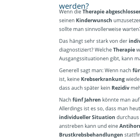
werden?
Wenn die
Therapie abgeschlosse
seinen
Kinderwunsch
umzusetzen
sollte man sinnvollerweise warten
Das hängt sehr stark von der
indi
diagnostiziert? Welche
Therapie
wu
Ausgangssituationen gibt, kann m
Generell sagt man: Wenn nach
fü
ist, keine
Krebserkrankung
wieder
dass auch später kein
Rezidiv
meh
Nach
fünf Jahren
könnte man auf 
Allerdings ist es so, dass man heu
individueller Situation
durchaus 
anstreben kann und eine
Antihor
Brustkrebsbehandlungen
stattf