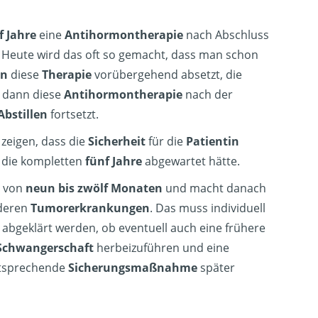
f Jahre
eine
Antihormontherapie
nach Abschluss
. Heute wird das oft so gemacht, dass man schon
en
diese
Therapie
vorübergehend absetzt, die
 dann diese
Antihormontherapie
nach der
Abstillen
fortsetzt.
 zeigen, dass die
Sicherheit
für die
Patientin
n die kompletten
fünf Jahre
abgewartet hätte.
von
neun bis zwölf Monaten
und macht danach
nderen
Tumorerkrankungen
. Das muss individuell
abgeklärt werden, ob eventuell auch eine frühere
Schwangerschaft
herbeizuführen und eine
ntsprechende
Sicherungsmaßnahme
später