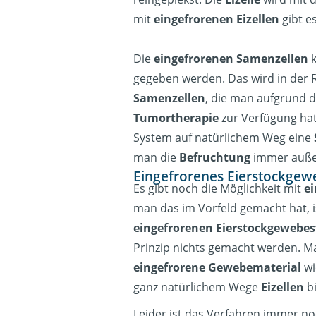
mit
eingefrorenen Eizellen
gibt es
Die
eingefrorenen Samenzellen
k
gegeben werden. Das wird in der R
Samenzellen
, die man aufgrund d
Tumortherapie
zur Verfügung hat
System auf natürlichem Weg eine
man die
Befruchtung
immer auße
Eingefrorenes Eierstockgew
Es gibt noch die Möglichkeit mit
e
man das im Vorfeld gemacht hat, i
eingefrorenen Eierstockgewebe
Prinzip nichts gemacht werden. M
eingefrorene Gewebematerial
wi
ganz natürlichem Wege
Eizellen
bi
Leider ist das Verfahren immer no