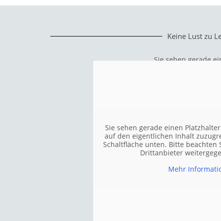
Keine Lust zu L
Sie sehen gerade ei
auf den eigentlichen
Schaltfläche unten. 
Drittanb
Sie sehen gerade einen Platzhalte
auf den eigentlichen Inhalt zuzugre
Erforderliche
Schaltfläche unten. Bitte beachten 
Drittanbieter weiterge
Mehr Informati