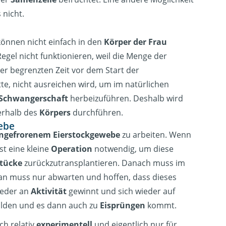
 nicht.
önnen nicht einfach in den
Körper der Frau
egel nicht funktionieren, weil die Menge der
er begrenzten Zeit vor dem Start der
te, nicht ausreichen wird, um im natürlichen
Schwangerschaft
herbeizuführen. Deshalb wird
rhalb des
Körpers
durchführen.
ebe
ingefrorenem Eierstockgewebe
zu arbeiten. Wenn
st eine kleine
Operation
notwendig, um diese
stücke
zurückzutransplantieren. Danach muss im
an muss nur abwarten und hoffen, dass dieses
eder an
Aktivität
gewinnt und sich wieder auf
lden und es dann auch zu
Eisprüngen
kommt.
ch relativ
experimentell
und eigentlich nur für