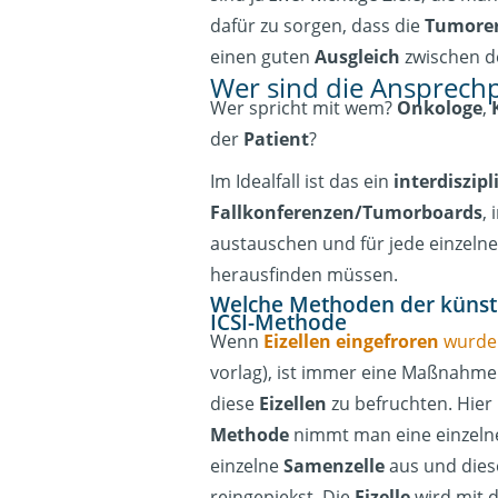
dafür zu sorgen, dass die
Tumore
einen guten
Ausgleich
zwischen 
Wer sind die Ansprech
Wer spricht mit wem?
Onkologe
,
der
Patient
?
Im Idealfall ist das ein
interdiszip
Fallkonferenzen/Tumorboards
,
austauschen und für jede einzeln
herausfinden müssen.
Welche Methoden der künstl
ICSI-Methode
Wenn
Eizellen eingefroren
wurde
vorlag), ist immer eine Maßnahm
diese
Eizellen
zu befruchten. Hier 
Methode
nimmt man eine einzel
einzelne
Samenzelle
aus und die
reingepiekst. Die
Eizelle
wird mit 