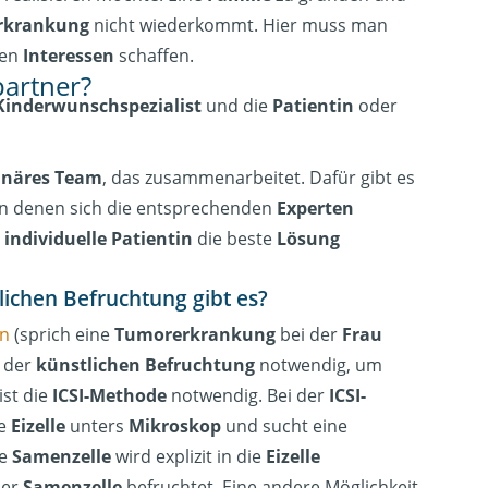
rkrankung
nicht wiederkommt. Hier muss man
den
Interessen
schaffen.
partner?
Kinderwunschspezialist
und die
Patientin
oder
linäres Team
, das zusammenarbeitet. Dafür gibt es
 in denen sich die entsprechenden
Experten
e
individuelle Patientin
die beste
Lösung
ichen Befruchtung gibt es?
n
(sprich eine
Tumorerkrankung
bei der
Frau
e der
künstlichen Befruchtung
notwendig, um
ist die
ICSI-Methode
notwendig. Bei der
ICSI-
ne
Eizelle
unters
Mikroskop
und sucht eine
se
Samenzelle
wird explizit in die
Eizelle
der
Samenzelle
befruchtet. Eine andere Möglichkeit