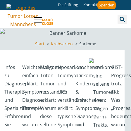
Die Stiftung
Kontakt
Spenden
Menü
CLOSE
Start
Krebsarten
Sarkome
Infos
Weichteilsarkome
Maligner
Liposarkom,
Knochensarkome
GIST-
GIST
zu
einfach
Triton-
Leiomyosarkom
bei
Progress
sind
Diagnose,
erklärt:
Tumor
und
Kindern
trotz
seltene
Therapie
Symptome,
verständlich
UPS
&
TKI:
Tumoren
und
Diagnose,
erklärt:
verständlich
Erwachsenen:
Was
des
Spezialzentren.
Therapie
Warum
erklärt:
Symptome,
„Progres
Magen-
Erfahren
und
diese
typische
Diagnose
bedeutet
Darm-
Sie
warum
seltene
Symptome,
und
warum
Trakts.