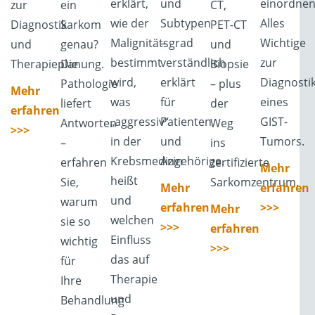
erklärt,
und
einordnen
zur
ein
CT,
wie der
Subtypen
Alles
Diagnostik
Sarkom
PET-CT
Malignitätsgrad
–
Wichtige
und
genau?
und
bestimmt
verständlich
zur
Therapieplanung.
Die
Biopsie
wird,
erklärt
Diagnosti
Pathologie
– plus
Mehr
was
für
eines
liefert
der
erfahren
„aggressiv“
Patienten
GIST-
Antworten
Weg
>>>
in der
und
Tumors.
–
ins
Krebsmedizin
Angehörige.
erfahren
zertifizierte
Mehr
heißt
Sie,
Sarkomzentrum.
Mehr
erfahren
und
warum
erfahren
>>>
Mehr
welchen
sie so
>>>
erfahren
Einfluss
wichtig
>>>
das auf
für
Therapie
Ihre
und
Behandlung