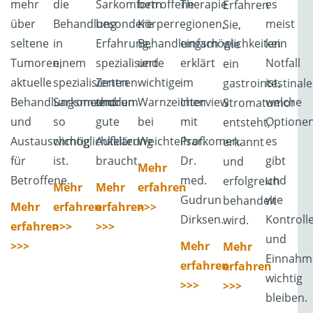
mehr
die
Sarkomform
betroffene
Therapie
es
Erfahren
über
Behandlung
besondere
Körperregionen,
–
meist
Sie,
seltene
in
Erfahrung,
Behandlungsmöglichkeiten
einfach
kein
wie
Tumoren,
einem
spezialisierte
und
erklärt
Notfall
ein
aktuelle
spezialisierten
Zentren
wichtige
im
ist,
gastrointestinale
Behandlungsmethoden
Sarkomzentrum
und
Warnzeichen
Interview
welche
Stromatumor
und
so
gute
bei
mit
Optione
entsteht,
Austauschmöglichkeiten
wichtig
Aufklärung
Weichteilsarkomen.
Prof.
es
erkannt
für
ist.
braucht.
Dr.
gibt
und
Mehr
Betroffene.
med.
und
erfolgreich
Mehr
Mehr
erfahren
Gudrun
wie
behandelt
Mehr
erfahren
erfahren
>>>
Dirksen.
Kontroll
wird.
erfahren
>>>
>>>
und
>>>
Mehr
Mehr
Einnahm
erfahren
erfahren
wichtig
>>>
>>>
bleiben.