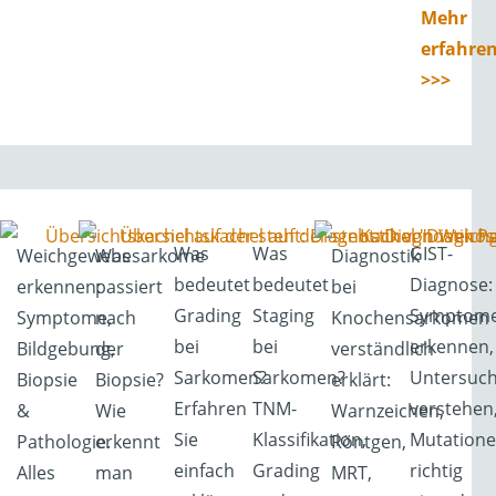
Mehr
erfahre
>>>
Was
Was
GIST-
Weichgewebesarkome
Was
Diagnostik
bedeutet
bedeutet
Diagnose:
erkennen:
passiert
bei
Grading
Staging
Symptom
Symptome,
nach
Knochensarkomen
bei
bei
erkennen,
Bildgebung,
der
verständlich
Sarkomen?
Sarkomen?
Untersuc
Biopsie
Biopsie?
erklärt:
Erfahren
TNM-
verstehen
&
Wie
Warnzeichen,
Sie
Klassifikation,
Mutation
Pathologie.
erkennt
Röntgen,
einfach
Grading
richtig
Alles
man
MRT,