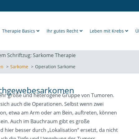
Therapie Basics
Ihr gutes Recht
Leben mit Krebs
Ü
en
Sarkome
Operation Sarkome
ichgewebesarkomen
ehr große und heterogene Gruppe von Tumoren.
ich auch die Operationen. Selbst wenn zwei
on, etwa am Arm oder am Bein, auftreten, können
 sein. Auch im Bauchraum gibt es große
d hier besser durch „Lokalisation“ ersetzt, da nicht
auch die Tiefe und Umgebung des Tumors