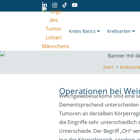
Krebs Basics
Krebsarten
Start
Krebsart
Operationen bei We
Weichgewebesarkome sind eine s
Dementsprechend unterscheiden s
Tumoren an derselben Körperregi
die Eingriffe sehr unterschiedlich
Unterschiede. Der Begriff „Ort“ wir
nur der Körperbereich, sondern 