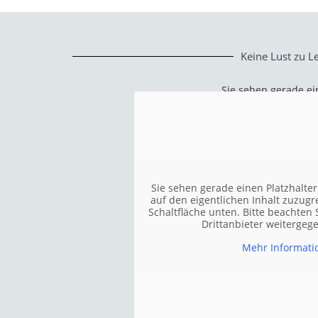
Keine Lust zu L
Sie sehen gerade ei
Sie sehen gerade ei
auf den eigentlichen
auf den eigentlichen
Schaltfläche unten. 
Schaltfläche unten. 
Drittanb
Drittanb
Sie sehen gerade einen Platzhalte
auf den eigentlichen Inhalt zuzugre
Erforderliche
Erforderliche
Schaltfläche unten. Bitte beachten 
Drittanbieter weiterge
Mehr Informati