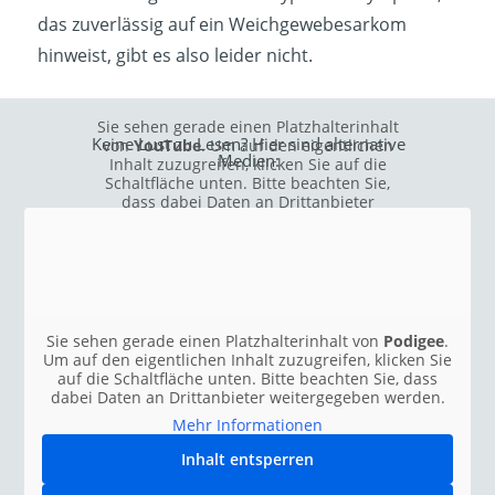
das zuverlässig auf ein Weichgewebesarkom
hinweist, gibt es also leider nicht.
Sie sehen gerade einen Platzhalterinhalt
Keine Lust zu Lesen? Hier sind alternative
von
YouTube
. Um auf den eigentlichen
Medien:
Inhalt zuzugreifen, klicken Sie auf die
Schaltfläche unten. Bitte beachten Sie,
dass dabei Daten an Drittanbieter
weitergegeben werden.
Mehr Informationen
Inhalt entsperren
Erforderlichen Service
Sie sehen gerade einen Platzhalterinhalt von
Podigee
.
akzeptieren und Inhalte
Um auf den eigentlichen Inhalt zuzugreifen, klicken Sie
entsperren
auf die Schaltfläche unten. Bitte beachten Sie, dass
dabei Daten an Drittanbieter weitergegeben werden.
Mehr Informationen
Inhalt entsperren