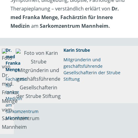
Therapieplanung – verständlich erklärt von
Dr.
med Franka Menge, Fachärztin für Innere
Medizin
am
Sarkomzentrum Mannheim.
Dr.
Karin Strube
med
Mitgründerin und
Franka
geschäftsführende
Menge
Gesellschafterin der Strube
Fachärztin
Stiftung
für
Innere
Medizin
am
Sarkomzentrum
Mannheim